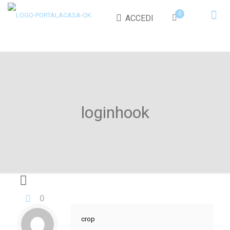
0
ACCEDI
loginhook
0
crop