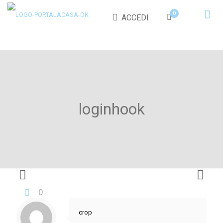
0
ACCEDI
loginhook
0
crop